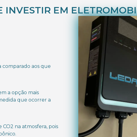
 INVESTIR EM ELETROMOB
a comparado aos que
nem a opção mais
 medida que ocorrer a
e CO2 na atmosfera, pois
bônico.