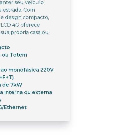
anter seu veículo
a estrada. Com
 e design compacto,
 LCD 4G oferece
 sua própria casa ou
acto
e ou Totem
ção monofásica 220V
F+F+T)
a de 7kW
a interna ou externa
s
G/Ethernet