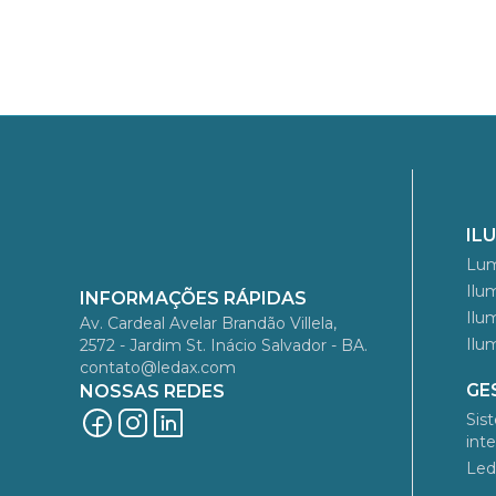
IL
Lum
Ilu
INFORMAÇÕES RÁPIDAS
Ilu
Av. Cardeal Avelar Brandão Villela,
Ilu
2572 - Jardim St. Inácio Salvador - BA.
contato@ledax.com
GE
NOSSAS REDES
Sis
int
Led