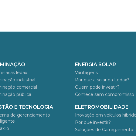
UMINAÇÃO
ENERGIA SOLAR
inárias ledax
Vantagens
minação industrial
Por que a solar da Ledax?
minação comercial
Quem pode investir?
minação pública
Comece sem compromisso
STÃO E TECNOLOGIA
ELETROMOBILIDADE
tema de gerenciamento
Inovação em veículos híbrid
eligente
Por que investir?
ax.io
Soluções de Carregamento