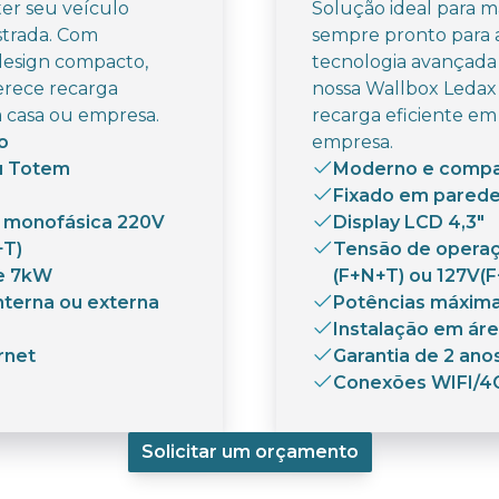
er seu veículo
Solução ideal para m
strada. Com
sempre pronto para 
design compacto,
tecnologia avançada
erece recarga
nossa Wallbox Ledax
a casa ou empresa.
recarga eficiente em
o
empresa.
u Totem
Moderno e comp
Fixado em pared
 monofásica 220V
Display LCD 4,3"
+T)
Tensão de opera
e 7kW
(F+N+T) ou 127V(
nterna ou externa
Potências máxim
Instalação em áre
rnet
Garantia de 2 ano
Conexões WIFI/4
Solicitar um orçamento